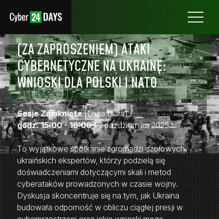
Otwórz
menu
(ZA ZAPROSZENIEM) ATAKI
CYBERNETYCZNE NA UKRAINĘ:
WNIOSKI DLA POLSKI I NATO
Sesje Zamknięte
[Loża Biała]
/
godz. 15:00 - 16:00 /
2 października 2025
To wyjątkowe spotkanie zgromadzi czołowych
ukraińskich ekspertów, którzy podzielą się
doświadczeniami dotyczącymi skali i metod
cyberataków prowadzonych w czasie wojny.
Dyskusja skoncentruje się na tym, jak Ukraina
budowała odporność w obliczu ciągłej presji w