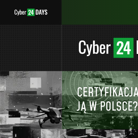
CERTYFIKACJ
JĄ W POLSCE?