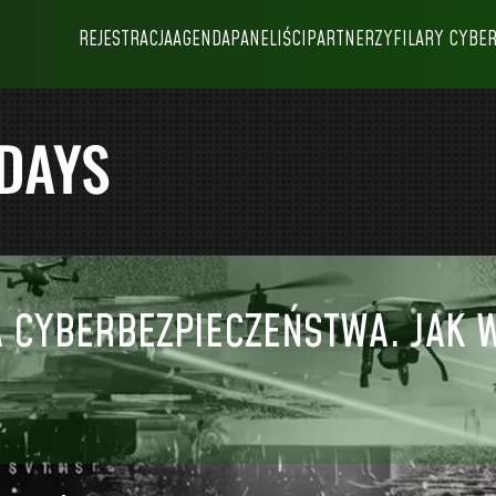
REJESTRACJA
AGENDA
PANELIŚCI
PARTNERZY
FILARY CYBE
A CYBERBEZPIECZEŃSTWA. JAK