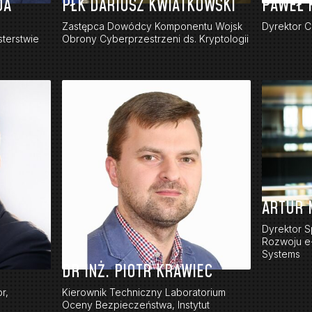
DA
PŁK DARIUSZ KWIATKOWSKI
PAWEŁ 
Zastępca Dowódcy Komponentu Wojsk
Dyrektor C
terstwie
Obrony Cyberprzestrzeni ds. Kryptologii
ARTUR 
Dyrektor S
Rozwoju e
Systems
DR INŻ. PIOTR KRAWIEC
r,
Kierownik Techniczny Laboratorium
Oceny Bezpieczeństwa, Instytut